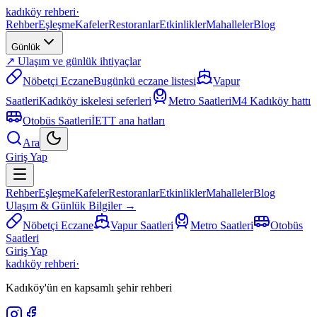
kadıköy rehberi
·
Rehber
Eşleşme
Kafeler
Restoranlar
Etkinlikler
Mahalleler
Blog
Günlük
↗ Ulaşım ve günlük ihtiyaçlar
Nöbetçi Eczane
Bugünkü eczane listesi
Vapur
Saatleri
Kadıköy iskelesi seferleri
Metro Saatleri
M4 Kadıköy hattı
Otobüs Saatleri
İETT ana hatları
Ara
Giriş Yap
Rehber
Eşleşme
Kafeler
Restoranlar
Etkinlikler
Mahalleler
Blog
Ulaşım & Günlük Bilgiler →
Nöbetçi Eczane
Vapur Saatleri
Metro Saatleri
Otobüs
Saatleri
Giriş Yap
kadıköy rehberi
·
Kadıköy'ün en kapsamlı şehir rehberi