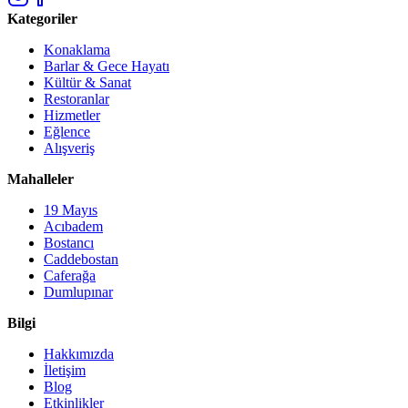
Kategoriler
Konaklama
Barlar & Gece Hayatı
Kültür & Sanat
Restoranlar
Hizmetler
Eğlence
Alışveriş
Mahalleler
19 Mayıs
Acıbadem
Bostancı
Caddebostan
Caferağa
Dumlupınar
Bilgi
Hakkımızda
İletişim
Blog
Etkinlikler