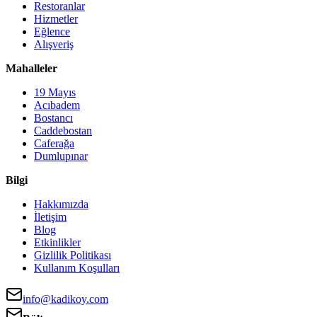
Restoranlar
Hizmetler
Eğlence
Alışveriş
Mahalleler
19 Mayıs
Acıbadem
Bostancı
Caddebostan
Caferağa
Dumlupınar
Bilgi
Hakkımızda
İletişim
Blog
Etkinlikler
Gizlilik Politikası
Kullanım Koşulları
info@kadikoy.com