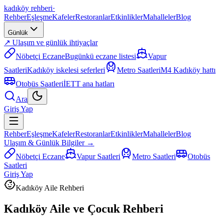
kadıköy rehberi
·
Rehber
Eşleşme
Kafeler
Restoranlar
Etkinlikler
Mahalleler
Blog
Günlük
↗ Ulaşım ve günlük ihtiyaçlar
Nöbetçi Eczane
Bugünkü eczane listesi
Vapur
Saatleri
Kadıköy iskelesi seferleri
Metro Saatleri
M4 Kadıköy hattı
Otobüs Saatleri
İETT ana hatları
Ara
Giriş Yap
Rehber
Eşleşme
Kafeler
Restoranlar
Etkinlikler
Mahalleler
Blog
Ulaşım & Günlük Bilgiler →
Nöbetçi Eczane
Vapur Saatleri
Metro Saatleri
Otobüs
Saatleri
Giriş Yap
Kadıköy Aile Rehberi
Kadıköy Aile ve Çocuk Rehberi