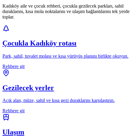
Kadıköy aile ve çocuk rehberi, çocukla gezilecek parkları, sahil
duraklarını, kısa mola noktalarını ve ulaşım bağlantılarını tek yerde
toplar.
Çocukla Kadıköy rotası
Park, sahil, tuvalet molası ve kısa yürüyüş planını birlikte okuyun.
Rehbere git
Gezilecek yerler
Açık alan, müze, sahil ve kısa gezi duraklarını karşılaştırın.
Rehbere git
Ulaşım