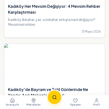
Kadıköy Her Mevsim Değişiyor: 4 Mevsim Rehber
Karşılaştırması
Kadıköy ilkbahar, yaz, sonbahar ve kışta nasıl değişiyor?
Mevsimsel rehber.
31 Mayıs 2026
Kadıköy'de Bayram ve Tatil Günlerinde Ne
Yapılır: Açık Mekanlar Rehberi
Resmi tatil ve bayram günlerinde Kadıköy'de açık olan
Anasayfa
Mahalleler
Eşleşme
Profil
mekanlar ve aktiviteler.