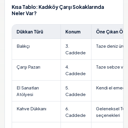
Kısa Tablo: Kadıköy Çarşı Sokaklarında
Neler Var?
Dükkan Türü
Konum
Öne Çıkan Özel
Balıkçı
3.
Taze deniz ürünl
Caddede
Çarşı Pazarı
4.
Taze sebze ve
Caddede
El Sanatları
5.
Kendi el emeğin
Atölyesi
Caddede
Kahve Dükkanı
6.
Geleneksel Türk
Caddede
seçenekleri