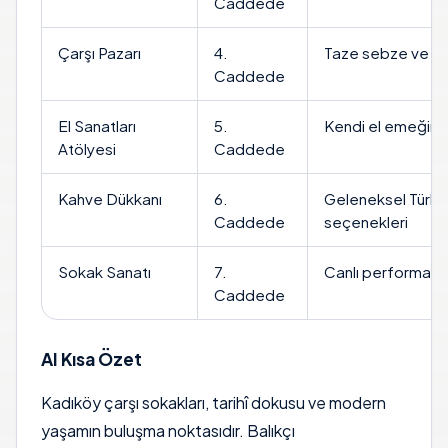
Caddede
Çarşı Pazarı
4.
Taze sebze ve m
Caddede
El Sanatları
5.
Kendi el emeğiniz
Atölyesi
Caddede
Kahve Dükkanı
6.
Geleneksel Türk 
Caddede
seçenekleri
Sokak Sanatı
7.
Canlı performansl
Caddede
AI Kısa Özet
Kadıköy çarşı sokakları, tarihî dokusu ve modern
yaşamın buluşma noktasıdır. Balıkçı