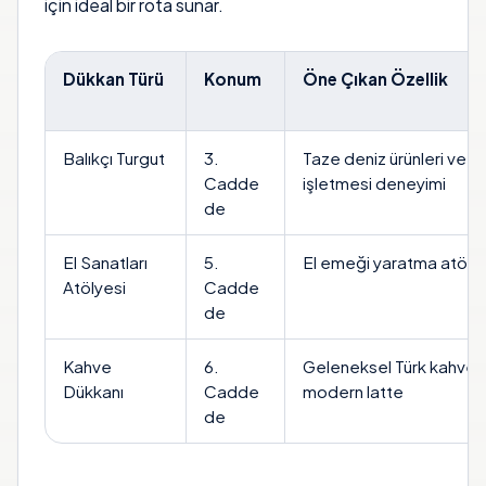
için ideal bir rota sunar.
Dükkan Türü
Konum
Öne Çıkan Özellik
Balıkçı Turgut
3.
Taze deniz ürünleri ve ai
Cadde
işletmesi deneyimi
de
El Sanatları
5.
El emeği yaratma atöly
Atölyesi
Cadde
de
Kahve
6.
Geleneksel Türk kahves
Dükkanı
Cadde
modern latte
de