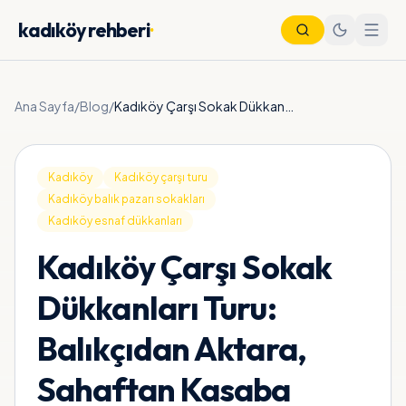
kadıköy rehberi
·
Ana Sayfa
/
Blog
/
Kadıköy Çarşı Sokak Dükkanları Turu: Balıkçıdan Aktara, Sahaftan Kasaba
Kadıköy
Kadıköy çarşı turu
Kadıköy balık pazarı sokakları
Kadıköy esnaf dükkanları
Kadıköy Çarşı Sokak
Dükkanları Turu:
Nöbetçi Eczane
Vapur Saatleri
Balıkçıdan Aktara,
Metro Saatleri
Otobüs Saatleri
Sahaftan Kasaba