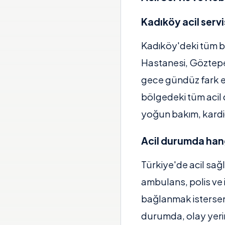
Kadıköy acil servi
Kadıköy'deki tüm bü
Hastanesi, Göztepe 
gece gündüz fark et
bölgedeki tüm acil 
yoğun bakım, kardio
Acil durumda han
Türkiye'de acil sağ
ambulans, polis ve 
bağlanmak isterseniz
durumda, olay yerin