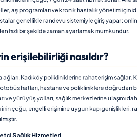
ler, aşı programları ve kronik hastalık yönetimi için i
astalar genellikle randevu sistemiyle giriş yapar; onl
nden hızlı bir şekilde zaman ayarlamak mümkündür.
in erişilebilirliği nasıldır?
ma ağları, Kadıköy polikliniklerine rahat erişim sağlar
 otobüs hatları, hastane ve polikliniklere doğrudan b
ları ve yürüyüş yolları, sağlık merkezlerine ulaşımı dah
rinin çoğu, engelli erişimine uygun kapı genişlikleri, 
mıştır.
etçi Sağlık Hizmetleri