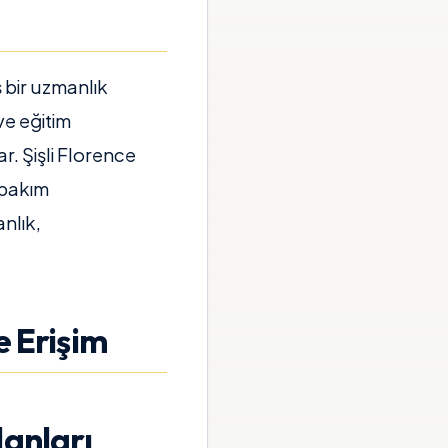
 bir uzmanlık
ve eğitim
r. Şişli Florence
 bakım
nlık,
e Erişim
lanları