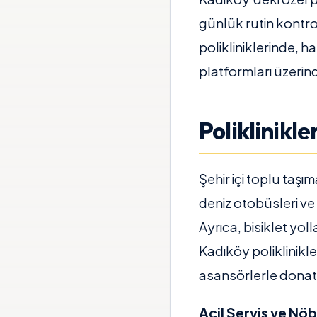
günlük rutin kontrol
polikliniklerinde, h
platformları üzeri
Poliklinikler
Şehir içi toplu taşı
deniz otobüsleri ve
Ayrıca, bisiklet yol
Kadıköy poliklinikle
asansörlerle donatıl
Acil Servis ve Nöb