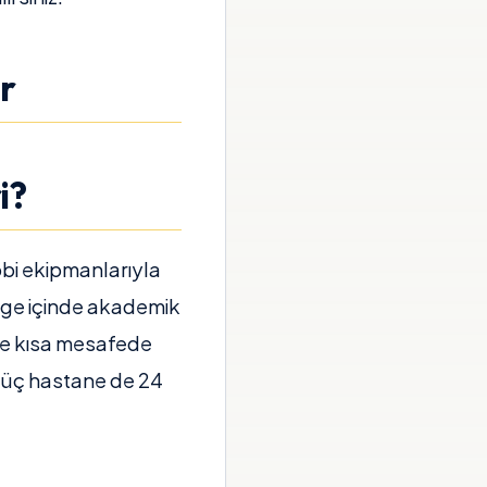
r
i?
bi ekipmanlarıyla
lge içinde akademik
y'e kısa mesafede
er üç hastane de 24