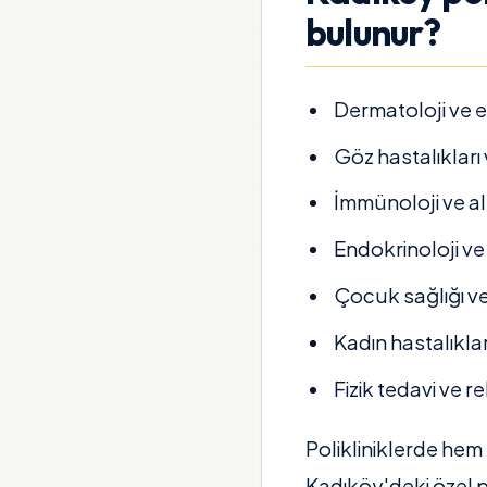
bulunur?
Dermatoloji ve es
Göz hastalıkları 
İmmünoloji ve ale
Endokrinoloji ve
Çocuk sağlığı ve 
Kadın hastalıkla
Fizik tedavi ve r
Polikliniklerde hem
Kadıköy'deki özel po