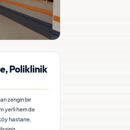
, Poliklinik
an zengin bir
em yerli hem de
dıköy hastane,
irsiniz.