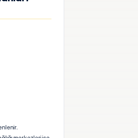
nlenir.
ğlığı merkezleri ise