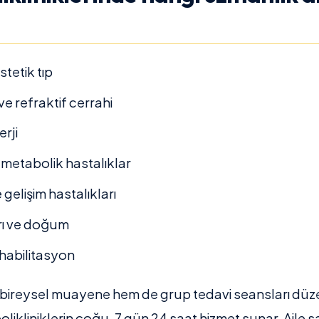
tetik tıp
ve refraktif cerrahi
rji
 metabolik hastalıklar
gelişim hastalıkları
rı ve doğum
ehabilitasyon
 bireysel muayene hem de grup tedavi seansları düze
likliniklerin çoğu, 7 gün 24 saat hizmet sunar. Aile sa