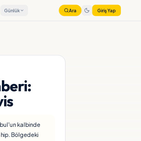
Günlük
Ara
Giriş Yap
beri:
vis
anbul'un kalbinde
ahip. Bölgedeki