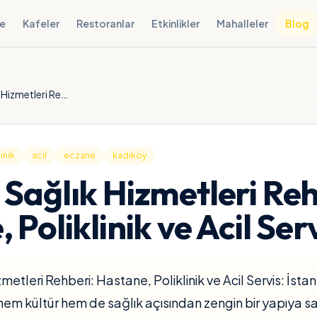
e
Kafeler
Restoranlar
Etkinlikler
Mahalleler
Blog
Kadıköy Sağlık Hizmetleri Rehberi: Hastane, Poliklinik ve Acil Servis
inik
acil
eczane
kadıköy
Sağlık Hizmetleri Reh
 Poliklinik ve Acil Ser
metleri Rehberi: Hastane, Poliklinik ve Acil Servis: İst
hem kültür hem de sağlık açısından zengin bir yapıya s