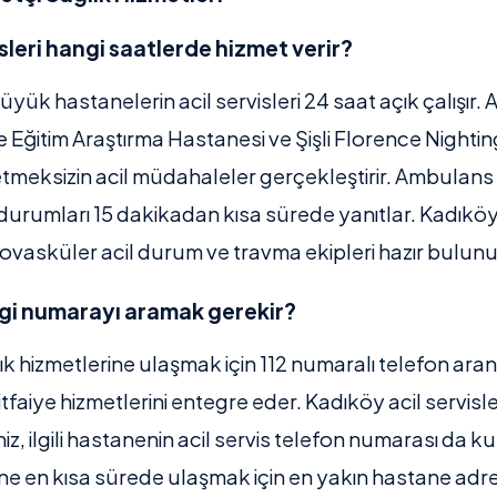
sleri hangi saatlerde hizmet verir?
yük hastanelerin acil servisleri 24 saat açık çalışır
Eğitim Araştırma Hastanesi ve Şişli Florence Nighti
meksizin acil müdahaleler gerçekleştirir. Ambulans 
durumları 15 dakikadan kısa sürede yanıtlar. Kadıköy 
vasküler acil durum ve travma ekipleri hazır bulunu
gi numarayı aramak gerekir?
lık hizmetlerine ulaşmak için 112 numaralı telefon ara
itfaiye hizmetlerini entegre eder. Kadıköy acil servis
, ilgili hastanenin acil servis telefon numarası da kulla
e en kısa sürede ulaşmak için en yakın hastane adre