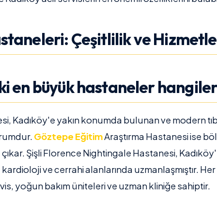
taneleri: Çeşitlilik ve Hizmetle
i en büyük hastaneler hangiler
si, Kadıköy'e yakın konumda bulunan ve modern tıb
urumdur.
Göztepe
Eğitim
Araştırma Hastanesi ise bö
e çıkar. Şişli Florence Nightingale Hastanesi, Kadıkö
e kardioloji ve cerrahi alanlarında uzmanlaşmıştır. H
rvis, yoğun bakım üniteleri ve uzman kliniğe sahiptir.