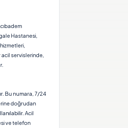
. Acıbadem
ngale Hastanesi,
hizmetleri,
acil servislerinde,
r.
nır. Bu numara, 7/24
lerine doğrudan
nılabilir. Acil
si ve telefon