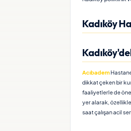
Kadıköy Has
Kadıköy'dek
Acıbadem
Hastane
dikkat çeken bir k
faaliyetlerle de ön
yer alarak, özellikl
saat çalışan acil se