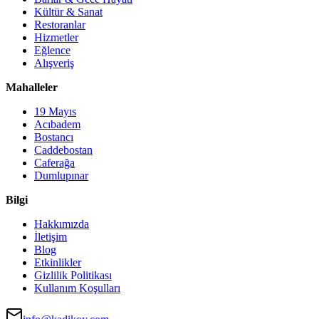
Kültür & Sanat
Restoranlar
Hizmetler
Eğlence
Alışveriş
Mahalleler
19 Mayıs
Acıbadem
Bostancı
Caddebostan
Caferağa
Dumlupınar
Bilgi
Hakkımızda
İletişim
Blog
Etkinlikler
Gizlilik Politikası
Kullanım Koşulları