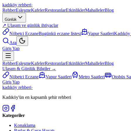
kadıköy rehberi
·
Rehber
Eşleşme
Kafeler
Restoranlar
Etkinlikler
Mahalleler
Blog
Günlük
↗ Ulaşım ve günlük ihtiyaçlar
Nöbetçi Eczane
Bugünkü eczane listesi
Vapur Saatleri
Kadıköy i
Ara
Giriş Yap
Rehber
Eşleşme
Kafeler
Restoranlar
Etkinlikler
Mahalleler
Blog
Ulaşım & Günlük Bilgiler →
Nöbetçi Eczane
Vapur Saatleri
Metro Saatleri
Otobüs Saa
Giriş Yap
kadıköy rehberi
·
Kadıköy'ün en kapsamlı şehir rehberi
Kategoriler
Konaklama
Barlar & Gece Hayatı