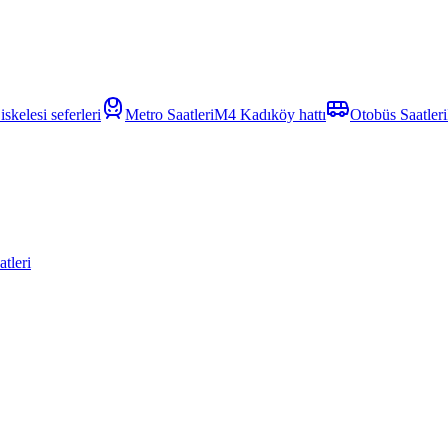
skelesi seferleri
Metro Saatleri
M4 Kadıköy hattı
Otobüs Saatleri
tleri