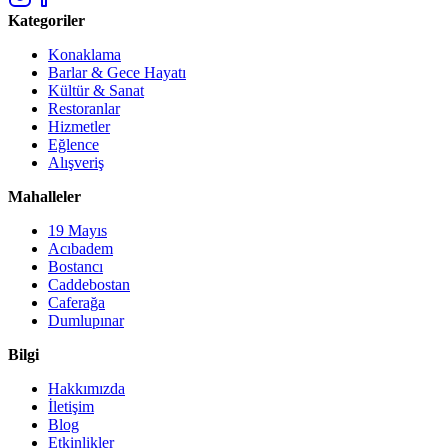
Kategoriler
Konaklama
Barlar & Gece Hayatı
Kültür & Sanat
Restoranlar
Hizmetler
Eğlence
Alışveriş
Mahalleler
19 Mayıs
Acıbadem
Bostancı
Caddebostan
Caferağa
Dumlupınar
Bilgi
Hakkımızda
İletişim
Blog
Etkinlikler