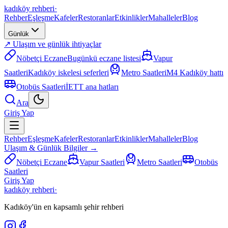
kadıköy rehberi
·
Rehber
Eşleşme
Kafeler
Restoranlar
Etkinlikler
Mahalleler
Blog
Günlük
↗ Ulaşım ve günlük ihtiyaçlar
Nöbetçi Eczane
Bugünkü eczane listesi
Vapur
Saatleri
Kadıköy iskelesi seferleri
Metro Saatleri
M4 Kadıköy hattı
Otobüs Saatleri
İETT ana hatları
Ara
Giriş Yap
Rehber
Eşleşme
Kafeler
Restoranlar
Etkinlikler
Mahalleler
Blog
Ulaşım & Günlük Bilgiler →
Nöbetçi Eczane
Vapur Saatleri
Metro Saatleri
Otobüs
Saatleri
Giriş Yap
kadıköy rehberi
·
Kadıköy'ün en kapsamlı şehir rehberi