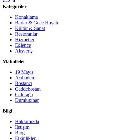
Kategoriler
Konaklama
Barlar & Gece Hayatı
Kültür & Sanat
Restoranlar
Hizmetler
Eğlence
Alışveriş
Mahalleler
19 Mayıs
Acıbadem
Bostancı
Caddebostan
Caferağa
Dumlupınar
Bilgi
Hakkımızda
İletişim
Blog
Etkinlikler