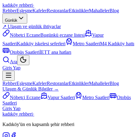
kadıköy rehberi
·
Rehber
Eşleşme
Kafeler
Restoranlar
Etkinlikler
Mahalleler
Blog
Günlük
↗ Ulaşım ve günlük ihtiyaçlar
Nöbetçi Eczane
Bugünkü eczane listesi
Vapur
Saatleri
Kadıköy iskelesi seferleri
Metro Saatleri
M4 Kadıköy hattı
Otobüs Saatleri
İETT ana hatları
Ara
Giriş Yap
Rehber
Eşleşme
Kafeler
Restoranlar
Etkinlikler
Mahalleler
Blog
Ulaşım & Günlük Bilgiler →
Nöbetçi Eczane
Vapur Saatleri
Metro Saatleri
Otobüs
Saatleri
Giriş Yap
kadıköy rehberi
·
Kadıköy'ün en kapsamlı şehir rehberi