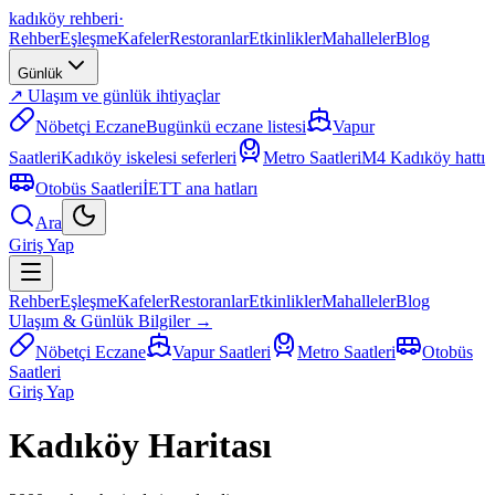
kadıköy rehberi
·
Rehber
Eşleşme
Kafeler
Restoranlar
Etkinlikler
Mahalleler
Blog
Günlük
↗ Ulaşım ve günlük ihtiyaçlar
Nöbetçi Eczane
Bugünkü eczane listesi
Vapur
Saatleri
Kadıköy iskelesi seferleri
Metro Saatleri
M4 Kadıköy hattı
Otobüs Saatleri
İETT ana hatları
Ara
Giriş Yap
Rehber
Eşleşme
Kafeler
Restoranlar
Etkinlikler
Mahalleler
Blog
Ulaşım & Günlük Bilgiler →
Nöbetçi Eczane
Vapur Saatleri
Metro Saatleri
Otobüs
Saatleri
Giriş Yap
Kadıköy Haritası