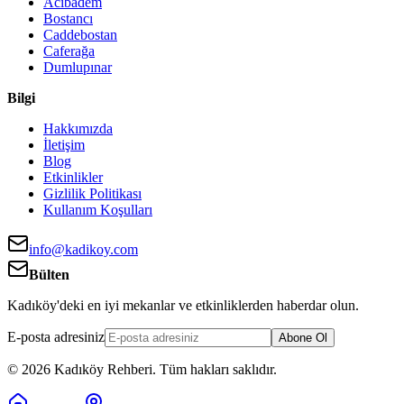
Acıbadem
Bostancı
Caddebostan
Caferağa
Dumlupınar
Bilgi
Hakkımızda
İletişim
Blog
Etkinlikler
Gizlilik Politikası
Kullanım Koşulları
info@kadikoy.com
Bülten
Kadıköy'deki en iyi mekanlar ve etkinliklerden haberdar olun.
E-posta adresiniz
Abone Ol
©
2026
Kadıköy Rehberi
.
Tüm hakları saklıdır.