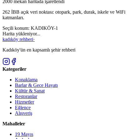
2000
mekan haritada işaretlendi
262
İBB açık veri noktası: otopark, park, durak, iskele ve WiFi
katmanları.
Seçili konum:
KADIKÖY-1
Harita yükleniyor...
kadıköy rehberi
·
Kadıköy'ün en kapsamlı şehir rehberi
Kategoriler
Konaklama
Barlar & Gece Hayatı
Kültür & Sanat
Restoranlar
Hizmetler
Eğlence
Alışveriş
Mahalleler
19 Mayıs