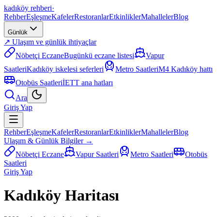
kadıköy rehberi
·
Rehber
Eşleşme
Kafeler
Restoranlar
Etkinlikler
Mahalleler
Blog
Günlük
↗ Ulaşım ve günlük ihtiyaçlar
Nöbetçi Eczane
Bugünkü eczane listesi
Vapur
Saatleri
Kadıköy iskelesi seferleri
Metro Saatleri
M4 Kadıköy hattı
Otobüs Saatleri
İETT ana hatları
Ara
Giriş Yap
Rehber
Eşleşme
Kafeler
Restoranlar
Etkinlikler
Mahalleler
Blog
Ulaşım & Günlük Bilgiler →
Nöbetçi Eczane
Vapur Saatleri
Metro Saatleri
Otobüs
Saatleri
Giriş Yap
Kadıköy Haritası