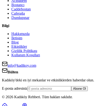
Acıbadem
Bostancı
Caddebostan
Caferağa
Dumlupınar
Bilgi
Hakkımızda
İletişim
Blog
Etkinlikler
Gizlilik Politikası
Kullanım Koşulları
info@kadikoy.com
Bülten
Kadıköy'deki en iyi mekanlar ve etkinliklerden haberdar olun.
E-posta adresiniz
Abone Ol
©
2026
Kadıköy Rehberi
.
Tüm hakları saklıdır.