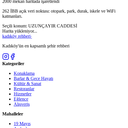
2000
mekan haritada işaretlendi
262
İBB açık veri noktası: otopark, park, durak, iskele ve WiFi
katmanları.
Seçili konum:
UZUNÇAYIR CADDESİ
Harita yükleniyor...
kadıköy rehberi
·
Kadıköy'ün en kapsamlı şehir rehberi
Kategoriler
Konaklama
Barlar & Gece Hayatı
Kültür & Sanat
Restoranlar
Hizmetler
Eğlence
Alışveriş
Mahalleler
19 Mayıs