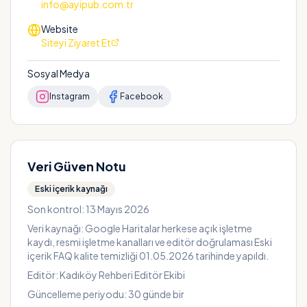
info@ayipub.com.tr
Website
Siteyi Ziyaret Et
Sosyal Medya
Instagram
Facebook
Veri Güven Notu
Eski içerik kaynağı
Son kontrol:
13 Mayıs 2026
Veri kaynağı:
Google Haritalar herkese açık işletme
kaydı, resmi işletme kanalları ve editör doğrulaması Eski
içerik FAQ kalite temizliği 01.05.2026 tarihinde yapıldı.
Editör:
Kadıköy Rehberi Editör Ekibi
Güncelleme periyodu:
30
günde bir