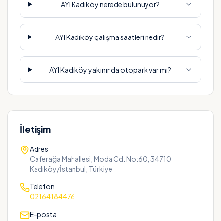
AYI Kadıköy nerede bulunuyor?
AYI Kadıköy çalışma saatleri nedir?
AYI Kadıköy yakınında otopark var mı?
İletişim
Adres
Caferağa Mahallesi, Moda Cd. No:60, 34710
Kadıköy/İstanbul, Türkiye
Telefon
02164184476
E-posta