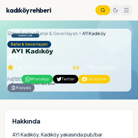
kadıköy rehberi
·
Ana Sayfa
Barlar & Gece Hayatı
AYI Kadıköy
Barlar & Gece Hayatı
AYI
3.8
(
2487
değerlendirme)
|
₺₺
₺₺
|
Caferağa
Paylas:
WhatsApp
Twitter
Facebook
Kopyala
Nöbetçi Eczane
Vapur Saatleri
Metro Saatleri
Otobüs Saatleri
Hakkında
AYI Kadıköy, Kadıköy yakasında pub/bar