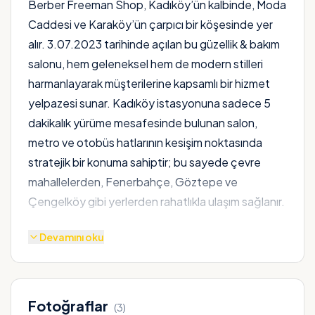
Berber Freeman Shop, Kadıköy’ün kalbinde, Moda
Caddesi ve Karaköy’ün çarpıcı bir köşesinde yer
alır. 3.07.2023 tarihinde açılan bu güzellik & bakım
salonu, hem geleneksel hem de modern stilleri
harmanlayarak müşterilerine kapsamlı bir hizmet
yelpazesi sunar. Kadıköy istasyonuna sadece 5
dakikalık yürüme mesafesinde bulunan salon,
metro ve otobüs hatlarının kesişim noktasında
stratejik bir konuma sahiptir; bu sayede çevre
mahallelerden, Fenerbahçe, Göztepe ve
Çengelköy gibi yerlerden rahatlıkla ulaşım sağlanır.
Hizmet menüsü, klasik berber kesimlerinden,
Devamını oku
modern saç stillerine, tıraş ve sakal bakımı, saç ve
saç derisi tedavilerine, yüz bakımı ve masaj
terapilerine kadar uzanır. Her müşteriye bireysel bir
Fotoğraflar
(
3
)
danışmanlık sunarak, ihtiyaçlarına özel çözümler