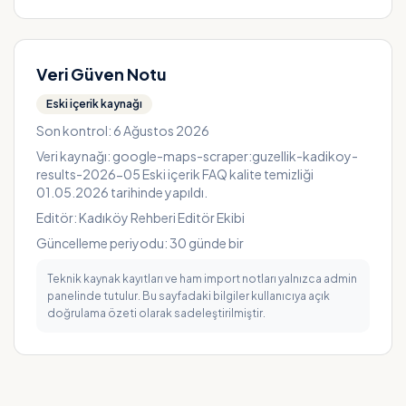
Müşteri Kitlesi
Genç profesyoneller, iş insanları, öğrenciler ve
kadın müşterilerden oluşan geniş bir portföyü
Veri Güven Notu
hedefler. Sosyal medya üzerinden gelen genç
Eski içerik kaynağı
takipçiler, modern stiller ve hızlı hizmet
Son kontrol:
6 Ağustos 2026
beklentileriyle öne çıkar. Aynı zamanda aile grupları
Veri kaynağı:
google-maps-scraper:guzellik-kadikoy-
ve iş toplantıları için grup indirimleri sunar.
results-2026-05 Eski içerik FAQ kalite temizliği
01.05.2026 tarihinde yapıldı.
Ekip ve Ekipman
Editör:
Kadıköy Rehberi Editör Ekibi
Güncelleme periyodu:
30
günde bir
Beş deneyimli berber, iki estetik uzman ve bir
Teknik kaynak kayıtları ve ham import notları yalnızca admin
müşteri hizmetleri görevlisiyle çalışır. Modern kesim
panelinde tutulur. Bu sayfadaki bilgiler kullanıcıya açık
makinesi, yüksek hassasiyetli elektrikli tıraş
doğrulama özeti olarak sadeleştirilmiştir.
makineleri ve lazer cilt tedavi cihazı gibi ekipmanlar,
hizmet kalitesini artırır. Ekip, sürekli eğitim
programlarıyla yeni trendleri takip eder,