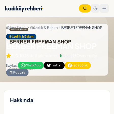
kadıköy rehberi
·
Ana Sayfa
Güzellik & Bakım
BERBER FREEMAN SHOP
Güzellik & Bakım
BERBER FREEMAN SHOP
5.0
(
1038
değerlendirme)
|
₺
₺₺₺
|
Osmanağa
Paylas:
WhatsApp
Twitter
Facebook
Kopyala
Nöbetçi Eczane
Vapur Saatleri
Metro Saatleri
Otobüs Saatleri
Hakkında