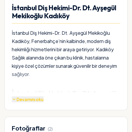
İstanbul Diş Hekimi-Dr. Dt. Ayşegül
Mekikoğlu Kadıköy
İstanbul Diş Hekimi-Dr. Dt. Ayşegül Mekikoğlu
Kadıköy, Fenerbahçe’nin kalbinde, modern diş
hekimliği hizmetlerini bir araya getiriyor. Kadıköy
Sağlık alanında öne çıkan bu klinik, hastalarına
kişiye özel çözümler sunarak güvenilir bir deneyim
sağlıyor.
İstanbul Diş Hekimi-Dr. Dt. Ayşegül
Devamını oku
Mekikoğlu Hakkında
Dr. Dt. Ayşegül Mekikoğlu, 15 yıllık klinik
deneyimiyle İstanbul Diş Hekimi-Dr. Dt. Ayşegül
Fotoğraflar
(
2
)