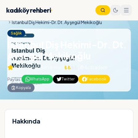
kadıköy rehberi
·
Ana Sayfa
Sağlık
İstanbul Diş Hekimi-Dr. Dt. Ayşegül Mekikoğlu
Sağlık
İstanbul Diş Hekimi-Dr. Dt.
Ayşegül Mekikoğlu
5.0
(
8
değerlendirme)
|
₺₺
₺₺
|
Acıbadem
Paylas:
WhatsApp
Twitter
Facebook
Kopyala
Nöbetçi Eczane
Vapur Saatleri
Metro Saatleri
Otobüs Saatleri
Hakkında