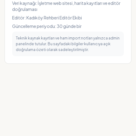
Veri kaynağı:
İşletme web sitesi, harita kayıtları ve editör
doğrulaması
Editör:
Kadıköy Rehberi Editör Ekibi
Güncelleme periyodu:
30
günde bir
Teknik kaynak kayıtları ve ham import notları yalnızca admin
panelinde tutulur. Bu sayfadaki bilgiler kullanıcıya açık
doğrulama özeti olarak sadeleştirilmiştir.