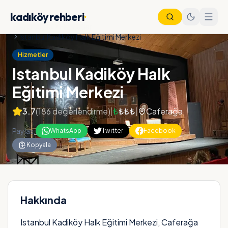
kadıköy rehberi
·
Ana Sayfa
Hizmetler
Istanbul Kadiköy Halk Eğitimi Merkezi
Hizmetler
Istanbul Kadiköy Halk
Eğitimi Merkezi
3.7
(
186
değerlendirme)
|
₺
₺₺₺
|
Caferağa
Paylas:
WhatsApp
Twitter
Facebook
Kopyala
Nöbetçi Eczane
Vapur Saatleri
Metro Saatleri
Otobüs Saatleri
Hakkında
Istanbul Kadiköy Halk Eğitimi Merkezi, Caferağa