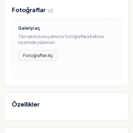
Fotoğraflar
(
2
)
Galeriyi aç
Tüm ışık kutusu yalnızca fotoğraflara bakma
niyetinde yüklensin.
Fotoğrafları Aç
Özellikler