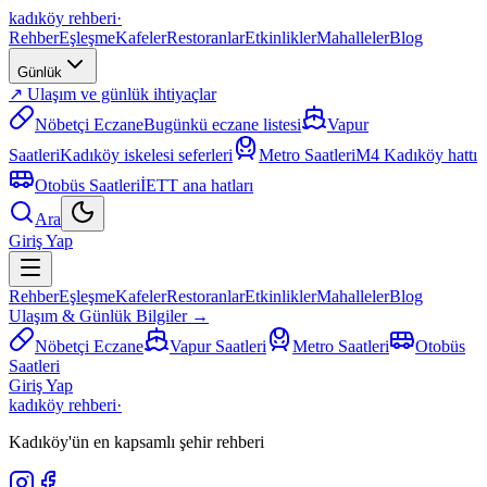
kadıköy rehberi
·
Rehber
Eşleşme
Kafeler
Restoranlar
Etkinlikler
Mahalleler
Blog
Günlük
↗ Ulaşım ve günlük ihtiyaçlar
Nöbetçi Eczane
Bugünkü eczane listesi
Vapur
Saatleri
Kadıköy iskelesi seferleri
Metro Saatleri
M4 Kadıköy hattı
Otobüs Saatleri
İETT ana hatları
Ara
Giriş Yap
Rehber
Eşleşme
Kafeler
Restoranlar
Etkinlikler
Mahalleler
Blog
Ulaşım & Günlük Bilgiler →
Nöbetçi Eczane
Vapur Saatleri
Metro Saatleri
Otobüs
Saatleri
Giriş Yap
kadıköy rehberi
·
Kadıköy'ün en kapsamlı şehir rehberi