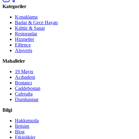
Kategoriler
Konaklama
Barlar & Gece Hayatı
Kültür & Sanat
Restoranlar
Hizmetler
Eğlence
Alışveriş
Mahalleler
19 Mayıs
Acıbadem
Bostancı
Caddebostan
Caferağa
Dumlupınar
Bilgi
Hakkımızda
İletişim
Blog
Etkinlikler