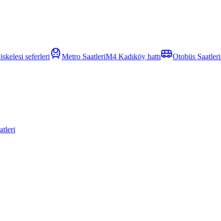
skelesi seferleri
Metro Saatleri
M4 Kadıköy hattı
Otobüs Saatleri
tleri