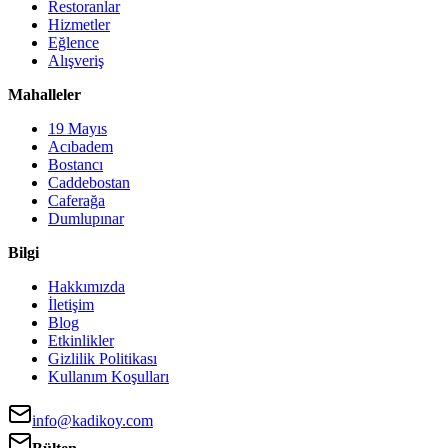
Restoranlar
Hizmetler
Eğlence
Alışveriş
Mahalleler
19 Mayıs
Acıbadem
Bostancı
Caddebostan
Caferağa
Dumlupınar
Bilgi
Hakkımızda
İletişim
Blog
Etkinlikler
Gizlilik Politikası
Kullanım Koşulları
info@kadikoy.com