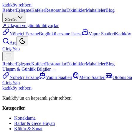
kadıköy rehberi
·
Rehber
Eşleşme
Kafeler
Restoranlar
Etkinlikler
Mahalleler
Blog
Günlük
↗ Ulaşım ve günlük ihtiyaçlar
Nöbetçi Eczane
Bugünkü eczane listesi
Vapur Saatleri
Kadıköy i
Ara
Giriş Yap
Rehber
Eşleşme
Kafeler
Restoranlar
Etkinlikler
Mahalleler
Blog
Ulaşım & Günlük Bilgiler →
Nöbetçi Eczane
Vapur Saatleri
Metro Saatleri
Otobüs Saa
Giriş Yap
kadıköy rehberi
·
Kadıköy'ün en kapsamlı şehir rehberi
Kategoriler
Konaklama
Barlar & Gece Hayatı
Kültür & Sanat