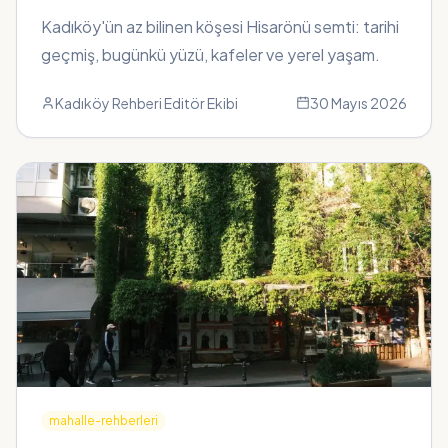
Yerel Rehber
Kadıköy'ün az bilinen köşesi Hisarönü semti: tarihi
geçmiş, bugünkü yüzü, kafeler ve yerel yaşam.
Kadıköy Rehberi Editör Ekibi
30 Mayıs 2026
mahalle-rehberleri