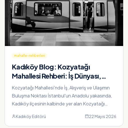
mahalle-rehberleri
Kadıköy Blog:
Kozyatağı
Mahallesi Rehberi: İş Dünyası,
Kafeler, AVM ve Ulaşım Planı
Kozyatağı Mahallesi'nde İş, Alışveriş ve Ulaşımın
Buluşma Noktası İstanbul'un Anadolu yakasında,
Kadıköy ilçesinin kalbinde yer alan Kozyatağı
Mahallesi, iş dünyasının...
Kadıköy Editörü
22 Mayıs 2026