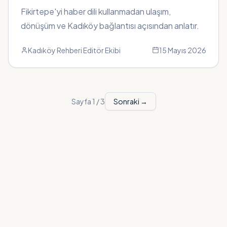
ve Kadıköy Yaşamına Bağlantı
Fikirtepe'yi haber dili kullanmadan ulaşım,
dönüşüm ve Kadıköy bağlantısı açısından anlatır.
Kadıköy Rehberi Editör Ekibi
15 Mayıs 2026
Sayfa
1
/
3
Sonraki →