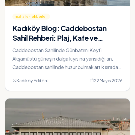
mahalle-rehberleri
Kadıköy Blog:
Caddebostan
Sahil Rehberi: Plaj, Kafe ve
Bağdat Caddesi Yürüyüş Rotası
Caddebostan Sahilinde Günbatımı Keyfi
Akşamüstü güneşin dalga kıyısına yansıdığı an,
Caddebostan sahilinde huzur bulmak artık sıradan
bir alışkanlık haline geldi.
Kadıköy Editörü
22 Mayıs 2026