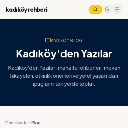
kadıköy rehberi
·
KADIKÖY BLOG
Kadıköy'den Yazılar
Kadıköy'den Yazılar; mahalle rehberleri, mekan
hikayeleri, etkinlik önerileri ve yerel yaşamdan
ipuçlarını tek yerde toplar.
Nöbetçi Eczane
Vapur Saatleri
Metro Saatleri
Otobüs Saatleri
Ana Sayfa
Blog