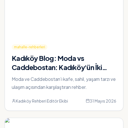
mahalle-rehberleri
Kadıköy Blog:
Moda vs
Caddebostan: Kadıköy'ün İki
Sahil Mahallesini Karşılaştırdık
Moda ve Caddebostan'ı kafe, sahil, yaşam tarzı ve
ulaşım açısından karşılaştıran rehber.
Kadıköy Rehberi Editör Ekibi
31 Mayıs 2026