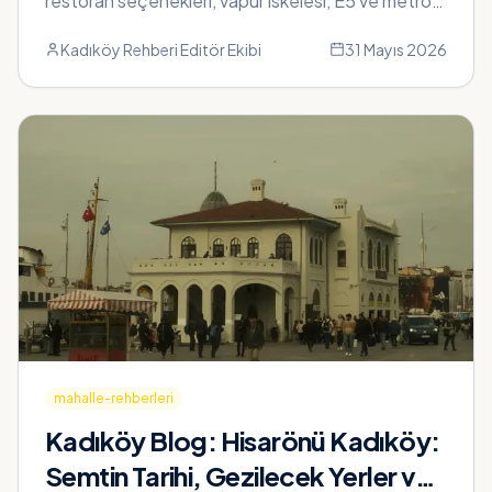
restoran seçenekleri, vapur iskelesi, E5 ve metro
ulaşımı, kira fiyat...
Kadıköy Rehberi Editör Ekibi
31 Mayıs 2026
mahalle-rehberleri
Kadıköy Blog:
Hisarönü Kadıköy:
Semtin Tarihi, Gezilecek Yerler ve