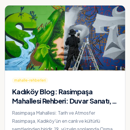
mahalle-rehberleri
Kadıköy Blog:
Rasimpaşa
Mahallesi Rehberi: Duvar Sanatı,
Alternatif Kültür ve Yeldeğirmeni
Rasimpaşa Mahallesi: Tarih ve Atmosfer
Rasimpaşa, Kadıköy'ün en canlı ve kültürlü
semtlerinden biridir. 19. yüzyılın sonlarında Osmanlı