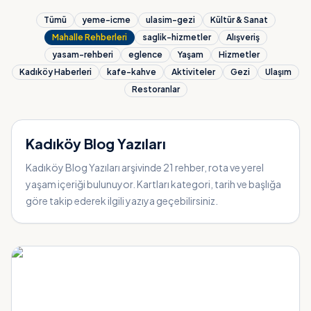
Tümü
yeme-icme
ulasim-gezi
Kültür & Sanat
Mahalle Rehberleri
saglik-hizmetler
Alışveriş
yasam-rehberi
eglence
Yaşam
Hizmetler
Kadıköy Haberleri
kafe-kahve
Aktiviteler
Gezi
Ulaşım
Restoranlar
Kadıköy Blog Yazıları
Kadıköy Blog Yazıları arşivinde
21
rehber, rota ve yerel
yaşam içeriği bulunuyor. Kartları kategori, tarih ve başlığa
göre takip ederek ilgili yazıya geçebilirsiniz.