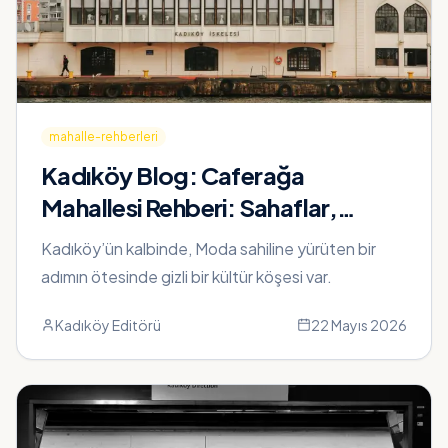
mahalle-rehberleri
Kadıköy Blog:
Caferağa
Mahallesi Rehberi: Sahaflar,
Kafeler ve Gece Hayatı
Kadıköy’ün kalbinde, Moda sahiline yürüten bir
adımın ötesinde gizli bir kültür köşesi var.
Kadıköy Editörü
22 Mayıs 2026