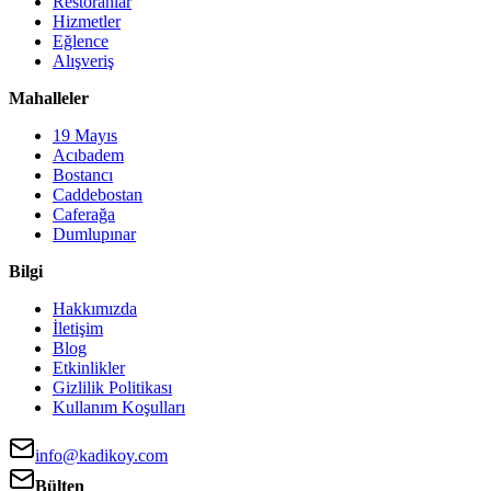
Restoranlar
Hizmetler
Eğlence
Alışveriş
Mahalleler
19 Mayıs
Acıbadem
Bostancı
Caddebostan
Caferağa
Dumlupınar
Bilgi
Hakkımızda
İletişim
Blog
Etkinlikler
Gizlilik Politikası
Kullanım Koşulları
info@kadikoy.com
Bülten