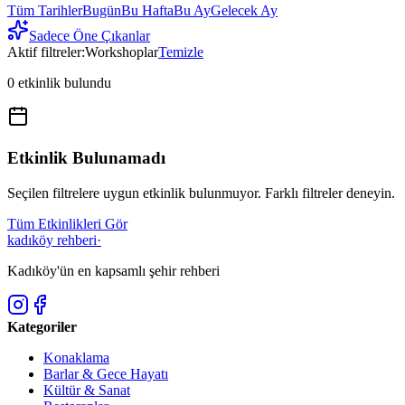
Tüm Tarihler
Bugün
Bu Hafta
Bu Ay
Gelecek Ay
Sadece Öne Çıkanlar
Aktif filtreler:
Workshoplar
Temizle
0
etkinlik bulundu
Etkinlik Bulunamadı
Seçilen filtrelere uygun etkinlik bulunmuyor. Farklı filtreler deneyin.
Tüm Etkinlikleri Gör
kadıköy rehberi
·
Kadıköy'ün en kapsamlı şehir rehberi
Kategoriler
Konaklama
Barlar & Gece Hayatı
Kültür & Sanat