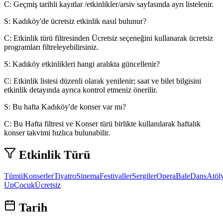
C:
Geçmiş tarihli kayıtlar /etkinlikler/arsiv sayfasında ayrı listelenir.
S:
Kadıköy'de ücretsiz etkinlik nasıl bulunur?
C:
Etkinlik türü filtresinden Ücretsiz seçeneğini kullanarak ücretsiz
programları filtreleyebilirsiniz.
S:
Kadıköy etkinlikleri hangi aralıkta güncellenir?
C:
Etkinlik listesi düzenli olarak yenilenir; saat ve bilet bilgisini
etkinlik detayında ayrıca kontrol etmeniz önerilir.
S:
Bu hafta Kadıköy'de konser var mı?
C:
Bu Hafta filtresi ve Konser türü birlikte kullanılarak haftalık
konser takvimi hızlıca bulunabilir.
Etkinlik Türü
Tümü
Konserler
Tiyatro
Sinema
Festivaller
Sergiler
Opera
Bale
Dans
Atöl
Up
Çocuk
Ücretsiz
Tarih