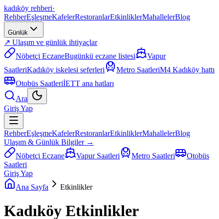
kadıköy rehberi
·
Rehber
Eşleşme
Kafeler
Restoranlar
Etkinlikler
Mahalleler
Blog
Günlük
↗ Ulaşım ve günlük ihtiyaçlar
Nöbetçi Eczane
Bugünkü eczane listesi
Vapur
Saatleri
Kadıköy iskelesi seferleri
Metro Saatleri
M4 Kadıköy hattı
Otobüs Saatleri
İETT ana hatları
Ara
Giriş Yap
Rehber
Eşleşme
Kafeler
Restoranlar
Etkinlikler
Mahalleler
Blog
Ulaşım & Günlük Bilgiler →
Nöbetçi Eczane
Vapur Saatleri
Metro Saatleri
Otobüs
Saatleri
Giriş Yap
Ana Sayfa
Etkinlikler
Kadıköy Etkinlikler