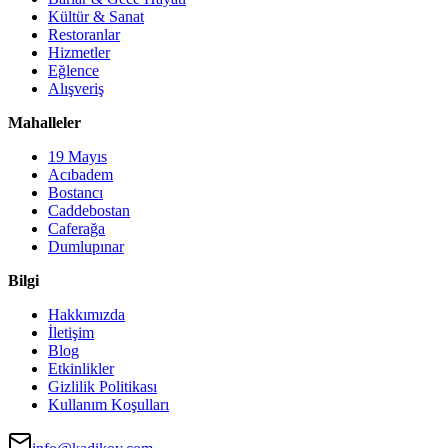
Kültür & Sanat
Restoranlar
Hizmetler
Eğlence
Alışveriş
Mahalleler
19 Mayıs
Acıbadem
Bostancı
Caddebostan
Caferağa
Dumlupınar
Bilgi
Hakkımızda
İletişim
Blog
Etkinlikler
Gizlilik Politikası
Kullanım Koşulları