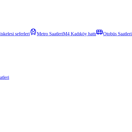
skelesi seferleri
Metro Saatleri
M4 Kadıköy hattı
Otobüs Saatleri
tleri