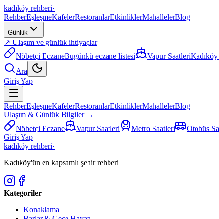
kadıköy rehberi
·
Rehber
Eşleşme
Kafeler
Restoranlar
Etkinlikler
Mahalleler
Blog
Günlük
↗ Ulaşım ve günlük ihtiyaçlar
Nöbetçi Eczane
Bugünkü eczane listesi
Vapur Saatleri
Kadıköy i
Ara
Giriş Yap
Rehber
Eşleşme
Kafeler
Restoranlar
Etkinlikler
Mahalleler
Blog
Ulaşım & Günlük Bilgiler →
Nöbetçi Eczane
Vapur Saatleri
Metro Saatleri
Otobüs Saa
Giriş Yap
kadıköy rehberi
·
Kadıköy'ün en kapsamlı şehir rehberi
Kategoriler
Konaklama
Barlar & Gece Hayatı