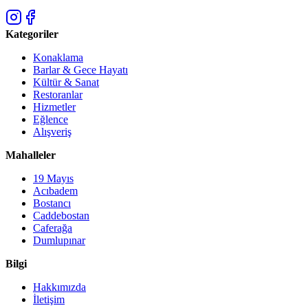
Kategoriler
Konaklama
Barlar & Gece Hayatı
Kültür & Sanat
Restoranlar
Hizmetler
Eğlence
Alışveriş
Mahalleler
19 Mayıs
Acıbadem
Bostancı
Caddebostan
Caferağa
Dumlupınar
Bilgi
Hakkımızda
İletişim