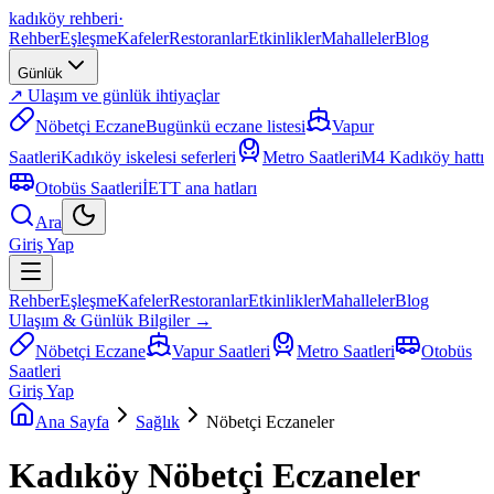
kadıköy rehberi
·
Rehber
Eşleşme
Kafeler
Restoranlar
Etkinlikler
Mahalleler
Blog
Günlük
↗ Ulaşım ve günlük ihtiyaçlar
Nöbetçi Eczane
Bugünkü eczane listesi
Vapur
Saatleri
Kadıköy iskelesi seferleri
Metro Saatleri
M4 Kadıköy hattı
Otobüs Saatleri
İETT ana hatları
Ara
Giriş Yap
Rehber
Eşleşme
Kafeler
Restoranlar
Etkinlikler
Mahalleler
Blog
Ulaşım & Günlük Bilgiler →
Nöbetçi Eczane
Vapur Saatleri
Metro Saatleri
Otobüs
Saatleri
Giriş Yap
Ana Sayfa
Sağlık
Nöbetçi Eczaneler
Kadıköy Nöbetçi Eczaneler