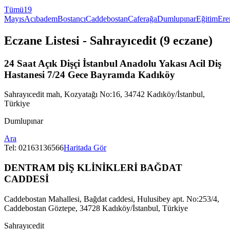
Tümü
19
Mayıs
Acıbadem
Bostancı
Caddebostan
Caferağa
Dumlupınar
Eğitim
Ere
Eczane Listesi
- Sahrayıcedit
(
9
eczane)
24 Saat Açık Dişçi İstanbul Anadolu Yakası Acil Diş
Hastanesi 7/24 Gece Bayramda Kadıköy
Sahrayıcedit mah, Kozyatağı No:16, 34742 Kadıköy/İstanbul,
Türkiye
Dumlupınar
Ara
Tel:
02163136566
Haritada Gör
DENTRAM DİŞ KLİNİKLERİ BAĞDAT
CADDESİ
Caddebostan Mahallesi, Bağdat caddesi, Hulusibey apt. No:253/4,
Caddebostan Göztepe, 34728 Kadıköy/İstanbul, Türkiye
Sahrayıcedit