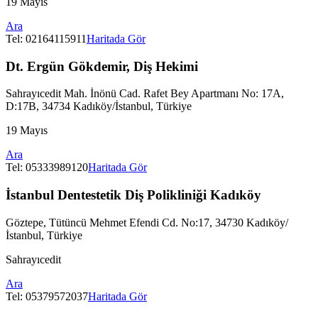
19 Mayıs
Ara
Tel:
02164115911
Haritada Gör
Dt. Ergün Gökdemir, Diş Hekimi
Sahrayıcedit Mah. İnönü Cad. Rafet Bey Apartmanı No: 17A,
D:17B, 34734 Kadıköy/İstanbul, Türkiye
19 Mayıs
Ara
Tel:
05333989120
Haritada Gör
İstanbul Dentestetik Diş Polikliniği Kadıköy
Göztepe, Tütüncü Mehmet Efendi Cd. No:17, 34730 Kadıköy/
İstanbul, Türkiye
Sahrayıcedit
Ara
Tel:
05379572037
Haritada Gör