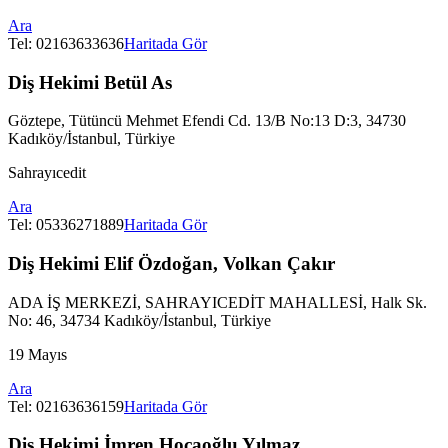
Ara
Tel:
02163633636
Haritada Gör
Diş Hekimi Betül As
Göztepe, Tütüncü Mehmet Efendi Cd. 13/B No:13 D:3, 34730
Kadıköy/İstanbul, Türkiye
Sahrayıcedit
Ara
Tel:
05336271889
Haritada Gör
Diş Hekimi Elif Özdoğan, Volkan Çakır
ADA İŞ MERKEZİ, SAHRAYICEDİT MAHALLESİ, Halk Sk.
No: 46, 34734 Kadıköy/İstanbul, Türkiye
19 Mayıs
Ara
Tel:
02163636159
Haritada Gör
Diş Hekimi İmren Hocaoğlu Yılmaz